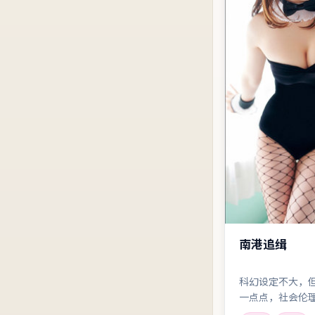
南港追缉
科幻设定不大，
一点点，社会伦
欢「思想实验」