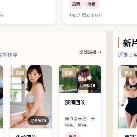
高清
流畅
前
6.1万
35个月前
新
全部热播 →
数据排序
近期上
热播
热播
新上
98:26
深海回响
偏作者表达：长
99:29
镜头、留白、少
配乐。喜欢强刺
高清