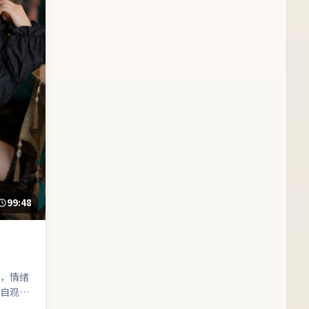
99:48
，情绪
自观