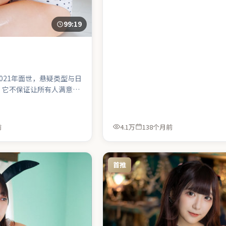
99:19
021年面世，悬疑类型与日
。它不保证让所有人满意，
记住一两个镜头、一两句对
心里那点挥之不去的回声。
前
4.1万
138个月前
首推