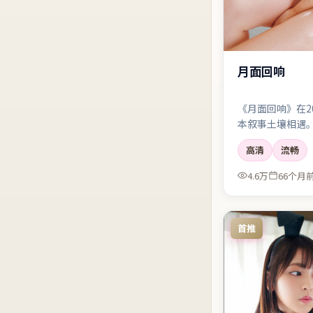
月面回响
《月面回响》在2
本叙事土壤相遇
但几乎保证让你
高清
流畅
白，以及散场后
4.6万
66个月
首推