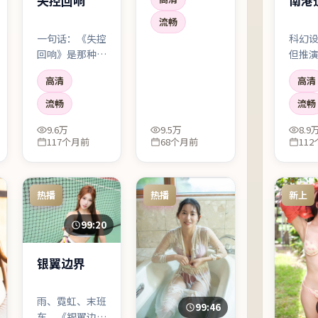
南港
失控回响
激的朋友可能要
耐心一点；吃这
流畅
套的人会反复拉
科幻
一句话：《失控
片。
但推
回响》是那种
果规
「看完会沉默两
高清
高清
点，
分钟」的电影。
跟着
动漫外壳下藏着
流畅
流畅
适合
很私人的疼痛，
9.6万
9.5万
8.9
实验
汤唯的眼神戏尤
117个月前
68个月前
11
其要命。
热播
热播
新上
99:20
银翼边界
雨、霓虹、末班
99:46
车。《银翼边