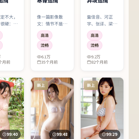
追缉
寒锋追缉
异境追缉
设定不大，
像一篇影像散
雷佳音、河正
演很硬：如
文：情节不是唯
宇、张译、梁朝
则改变一点
一主角，情绪与
伟同台，化学反
高清
高清
社会伦理会
氛围同样占据叙
应比剧情梗还好
塌哪一块？
事权。适合深夜
看。导演显然更
流畅
流畅
喜欢「思想
独自观看。
相信「人」，而
万
6.1万
9.2万
」的观众。
不是花活。
2个月前
35个月前
82个月前
新上
新上
99:40
99:48
99:29