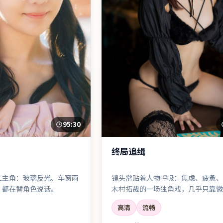
95:30
终局追缉
二主角：玻璃反光、车窗雨
镜头常贴着人物呼吸：焦虑、疲惫、
，都在替角色说话。
木村拓哉的一场独角戏，几乎只靠微
满整场戏的张力。
高清
流畅