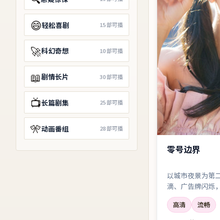
😄
轻松喜剧
15
部可播
🚀
科幻奇想
10
部可播
📖
剧情长片
30
部可播
📺
长篇剧集
25
部可播
🎌
动画番组
28
部可播
零号边界
以城市夜景为第
滴、广告牌闪烁
高清
流畅