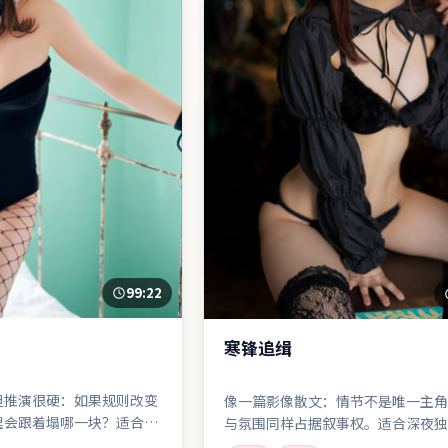
99:22
寒锋追缉
但推演很硬：如果规则改变
像一篇影像散文：情节不是唯一主角
理会跟着塌哪一块？适合喜
与氛围同样占据叙事权。适合深夜独
的观众。
看。