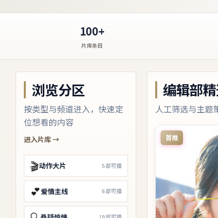
100+
片库条目
浏览分区
编辑部精
按类型与频道进入，快速定
人工筛选与主题
位想看的内容
首推
进入片库 →
🎬
动作大片
5
部可播
💕
爱情主线
6
部可播
🔍
悬疑惊悚
19
部可播