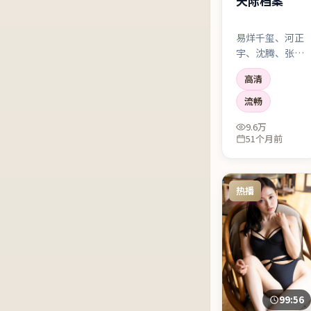
天际档案
易烊千玺、河正
宇、沈腾、张译
同台，化学反应
高清
比剧情梗还好
看。导演显然更
流畅
相信「人」，而
9.6万
不是花活。
51个月前
热播
99:56