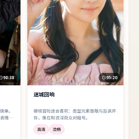
98:38
95:20
迷城回响
侥幸。
硬核冒险迷会喜欢：类型元素致敬与反讽并
表情撑
存，像在和资深观众对暗号。
高清
流畅