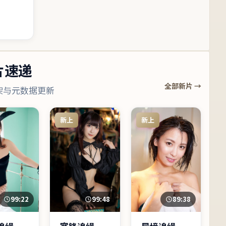
片速递
全部新片 →
架与元数据更新
新上
新上
99:22
99:48
89:38