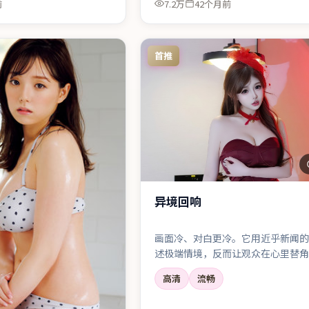
前
7.2万
42个月前
首推
异境回响
画面冷、对白更冷。它用近乎新闻的
述极端情境，反而让观众在心里替角
叫。
高清
流畅