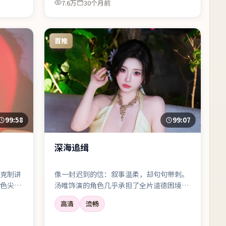
7.6万
30个月前
首推
99:58
99:07
深海追缉
克制讲
像一封迟到的信：叙事温柔，却句句带刺。
色尖
汤唯饰演的角色几乎承担了全片道德困境的
重心。
高清
流畅